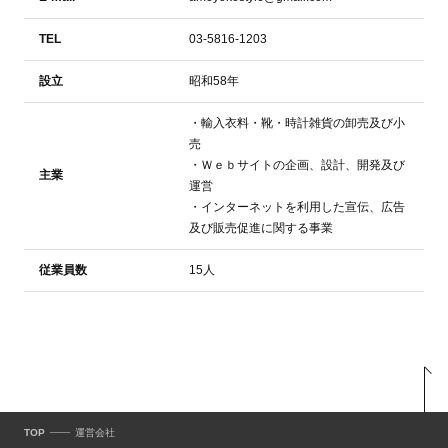
TEL
03-5816-1203
設立
昭和58年
・輸入衣料・靴・時計雑貨の卸売及び小
売
・Ｗｅｂサイトの企画、設計、開発及び
主業
運営
・インターネットを利用した宣伝、広告
及び販売促進に関する事業
従業員数
15人
TOP
運営会社