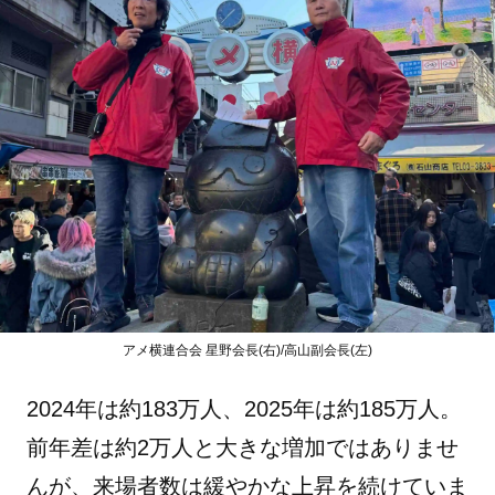
アメ横連合会 星野会長(右)/高山副会長(左)
2024年は約183万人、2025年は約185万人。
前年差は約2万人と大きな増加ではありませ
んが、来場者数は緩やかな上昇を続けていま