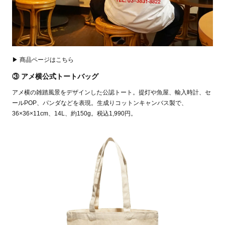
▶ 商品ページはこちら
③ アメ横公式トートバッグ
アメ横の雑踏風景をデザインした公認トート。提灯や魚屋、輸入時計、セ
ールPOP、パンダなどを表現。生成りコットンキャンバス製で、
36×36×11cm、14L、約150g。税込1,990円。