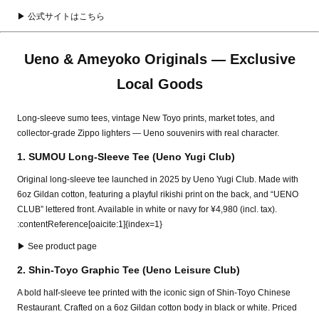
▶ 公式サイトはこちら
Ueno & Ameyoko Originals — Exclusive
Local Goods
Long-sleeve sumo tees, vintage New Toyo prints, market totes, and
collector-grade Zippo lighters — Ueno souvenirs with real character.
1. SUMOU Long-Sleeve Tee (Ueno Yugi Club)
Original long-sleeve tee launched in 2025 by Ueno Yugi Club. Made with
6oz Gildan cotton, featuring a playful rikishi print on the back, and “UENO
CLUB” lettered front. Available in white or navy for ¥4,980 (incl. tax).
:contentReference[oaicite:1]{index=1}
▶ See product page
2. Shin-Toyo Graphic Tee (Ueno Leisure Club)
A bold half‑sleeve tee printed with the iconic sign of Shin‑Toyo Chinese
Restaurant. Crafted on a 6oz Gildan cotton body in black or white. Priced