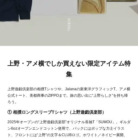
SCROLL
上野・アメ横でしか買えない限定アイテム特
集
上野遊戯倶楽部の相撲Tシャツや、Jalanaの新東洋グラフィックT、アメ横
公式トート、美都商事のZIPPOまで。旅の思い出に“上野らしさ”を持ち帰
ろう。
① 相撲ロングスリーブTシャツ（上野遊戯倶楽部）
2025年オープンの“上野遊戯倶楽部”オリジナル長袖T「SUMOU」。ギルダ
ン6ozオープンエンドコットン使用で、バックにはポップな力士イラス
ト、フロントには“上野”の文字＆CLUBロゴ。ホワイト／ネイビー展開、