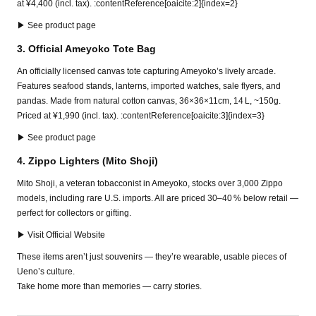
at ¥4,400 (incl. tax). :contentReference[oaicite:2]{index=2}
▶ See product page
3. Official Ameyoko Tote Bag
An officially licensed canvas tote capturing Ameyoko’s lively arcade.
Features seafood stands, lanterns, imported watches, sale flyers, and
pandas. Made from natural cotton canvas, 36×36×11cm, 14 L, ~150g.
Priced at ¥1,990 (incl. tax). :contentReference[oaicite:3]{index=3}
▶ See product page
4. Zippo Lighters (Mito Shoji)
Mito Shoji, a veteran tobacconist in Ameyoko, stocks over 3,000 Zippo
models, including rare U.S. imports. All are priced 30–40 % below retail —
perfect for collectors or gifting.
▶ Visit Official Website
These items aren’t just souvenirs — they’re wearable, usable pieces of
Ueno’s culture.
Take home more than memories — carry stories.