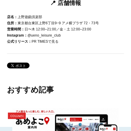
📍 店舗情報
店名：
上野遊戯倶楽部
住所：
東京都台東区上野6丁目9−9 アメ横プラザ 72・73号
営業時間：
日〜木 12:00–21:00／金・土 12:00–23:00
Instagram：
@ueno_leisure_club
公式リリース：
PR TIMESで見る
おすすめ記事
COLUMN