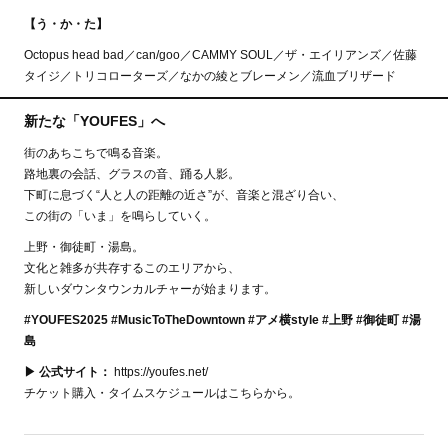
【う・か・た】
Octopus head bad／can/goo／CAMMY SOUL／ザ・エイリアンズ／佐藤
タイジ／トリコローターズ／なかの綾とブレーメン／流血ブリザード
新たな「YOUFES」へ
街のあちこちで鳴る音楽。
路地裏の会話、グラスの音、踊る人影。
下町に息づく“人と人の距離の近さ”が、音楽と混ざり合い、
この街の「いま」を鳴らしていく。
上野・御徒町・湯島。
文化と雑多が共存するこのエリアから、
新しいダウンタウンカルチャーが始まります。
#YOUFES2025 #MusicToTheDowntown #アメ横style #上野 #御徒町 #湯
島
▶︎ 公式サイト：
https://youfes.net/
チケット購入・タイムスケジュールはこちらから。