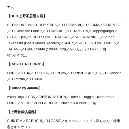
エム
【HUB 上野不忍通り店】
DJ Boo Da Funk／CHOP STICK／DJ TAKASHIt／DJ FUMA／DJ KEN-BO
／DJ Oasis the Funk P／DJ SASUKE／DJ TATSUTA／Doppelganger／
G.O ＆ T jee／K DUB SHINE／RAGGA-G／SHIBA-YANKEE／Shingo
Takahashi (Bee’s Knees Records)／SPICY／SP THE STONED VIBES／
TAITANG／T jee／YAMA (Sweet-Ting)／かりんとうDJ RYO／白
鳥”SDM”大三
【CASTLE RECORDS】
LIBRO／DJ 34／DJ KOZA／DJ ROVA／DJ szkPP／ギロチン／DJ Mockin
／DJ mizuo／DJ RINA
【Coffee by Jalana】
Asian Boyz／CBK／GIB$ON JAYDEN／Hatefull Dogg’s／Kerberos／
LIBRO／MFDP／ZEN-LA-ROCK／2face a.k.a Brick-J／椿
【上野遊戯倶楽部】
CHINTAM／DJ BUCHI／DJ CASIO／キャベツ／コスプレ声ちゃん／構康
憲とキャサリン