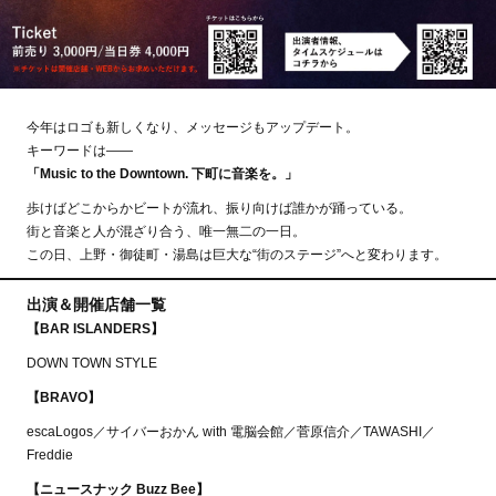
今年はロゴも新しくなり、メッセージもアップデート。
キーワードは――
「Music to the Downtown. 下町に音楽を。」
歩けばどこからかビートが流れ、振り向けば誰かが踊っている。
街と音楽と人が混ざり合う、唯一無二の一日。
この日、上野・御徒町・湯島は巨大な“街のステージ”へと変わります。
出演＆開催店舗一覧
【BAR ISLANDERS】
DOWN TOWN STYLE
【BRAVO】
escaLogos／サイバーおかん with 電脳会館／菅原信介／TAWASHI／
Freddie
【ニュースナック Buzz Bee】