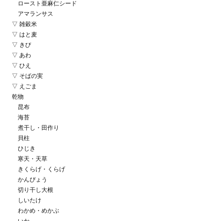
ロースト亜麻仁シード
アマランサス
▽ 雑穀米
▽ はと麦
▽ きび
▽ あわ
▽ ひえ
▽ そばの実
▽ えごま
乾物
昆布
海苔
煮干し・田作り
貝柱
ひじき
寒天・天草
きくらげ・くらげ
かんぴょう
切り干し大根
しいたけ
わかめ・めかぶ