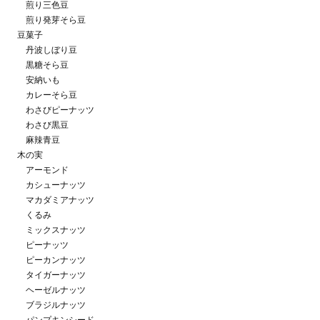
煎り三色豆
煎り発芽そら豆
豆菓子
丹波しぼり豆
黒糖そら豆
安納いも
カレーそら豆
わさびピーナッツ
わさび黒豆
麻辣青豆
木の実
アーモンド
カシューナッツ
マカダミアナッツ
くるみ
ミックスナッツ
ピーナッツ
ピーカンナッツ
タイガーナッツ
ヘーゼルナッツ
ブラジルナッツ