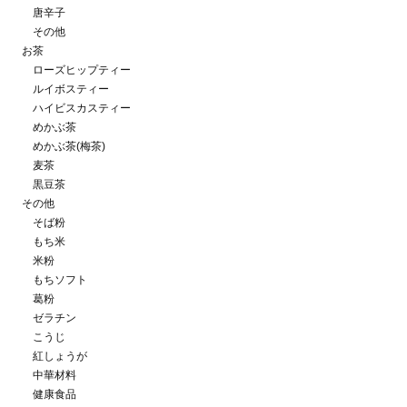
唐辛子
その他
お茶
ローズヒップティー
ルイボスティー
ハイビスカスティー
めかぶ茶
めかぶ茶(梅茶)
麦茶
黒豆茶
その他
そば粉
もち米
米粉
もちソフト
葛粉
ゼラチン
こうじ
紅しょうが
中華材料
健康食品