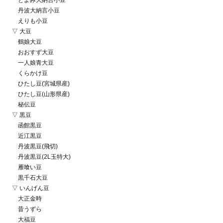
とよみ大納言小豆
丹波大納言小豆
えりも小豆
▽ 大豆
鶴娘大豆
おおすず大豆
一人娘青大豆
くらかけ豆
ひたし豆(宮城県産)
ひたし豆(山形県産)
秘伝豆
▽ 黒豆
函館黒豆
近江黒豆
丹波黒豆(飛切)
丹波黒豆(2L玉特大)
雁喰い豆
黒千石大豆
▽ いんげん豆
大正金時
昔うずら
大福豆