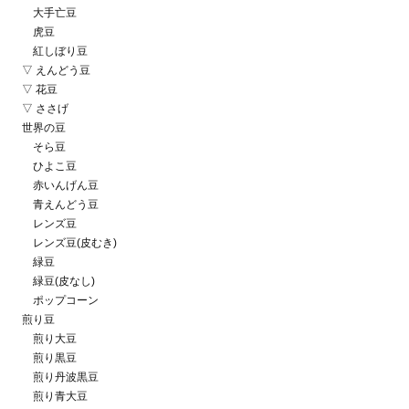
大手亡豆
虎豆
紅しぼり豆
▽ えんどう豆
▽ 花豆
▽ ささげ
世界の豆
そら豆
ひよこ豆
赤いんげん豆
青えんどう豆
レンズ豆
レンズ豆(皮むき)
緑豆
緑豆(皮なし)
ポップコーン
煎り豆
煎り大豆
煎り黒豆
煎り丹波黒豆
煎り青大豆