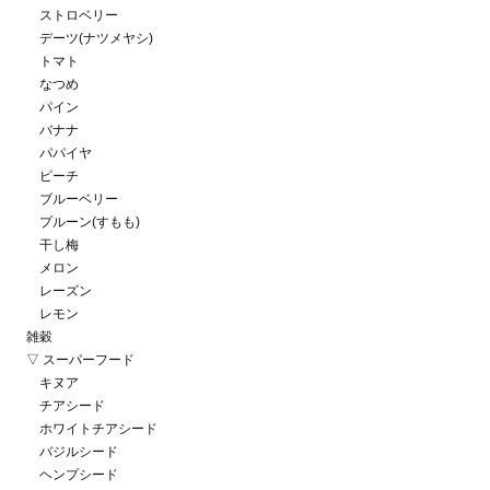
ストロベリー
デーツ(ナツメヤシ)
トマト
なつめ
パイン
バナナ
パパイヤ
ピーチ
ブルーベリー
プルーン(すもも)
干し梅
メロン
レーズン
レモン
雑穀
▽ スーパーフード
キヌア
チアシード
ホワイトチアシード
バジルシード
ヘンプシード