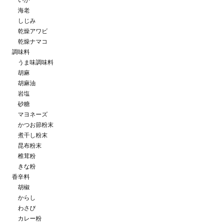
いか
海老
しじみ
乾燥アワビ
乾燥ナマコ
調味料
うま味調味料
胡麻
胡麻油
岩塩
砂糖
マヨネーズ
かつお節粉末
煮干し粉末
昆布粉末
椎茸粉
きな粉
香辛料
胡椒
からし
わさび
カレー粉