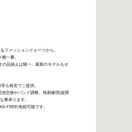
始まるファッションクォーツから、
メ横一番。
カシオの品揃えは随一。最新のモデルもセ
OX等も格安でご提供。
池交換やバンド調整、簡易修理(故障
能な事承ります。
-FREE/免税可能です。