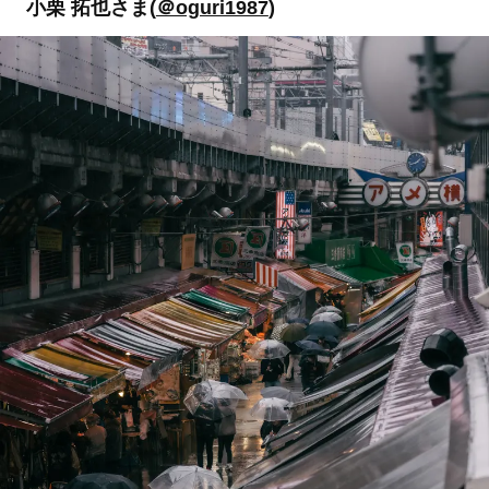
小栗 拓也さま(
＠oguri1987
)