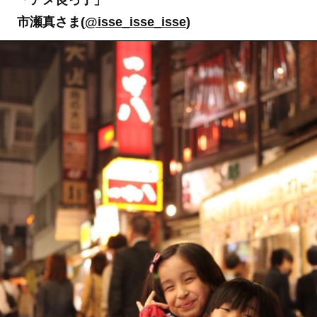
「アメ良っ子」
市瀬真さま(
@isse_isse_isse
)