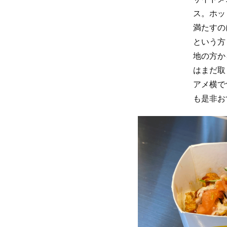
ス。ホッ
満たすの
という方
地の方か
はまだ取
アメ横で
も是非お