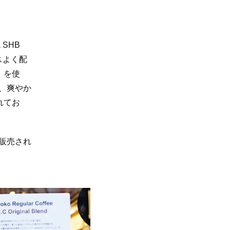
 SHB
ンスよく配
E」を使
、爽やか
れてお
も販売され